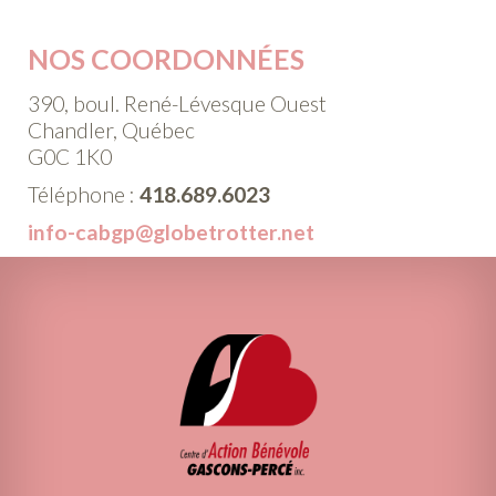
NOS COORDONNÉES
390, boul. René-Lévesque Ouest
Chandler, Québec
G0C 1K0
Téléphone :
418.689.6023
info-cabgp@globetrotter.net