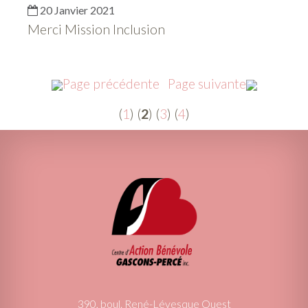
20 Janvier 2021
Merci Mission Inclusion
Page précédente
Page suivante
(
1
) (
2
) (
3
) (
4
)
390, boul. René-Lévesque Ouest