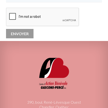
390, boul. René-Lévesque Ouest
Chandler, Québec